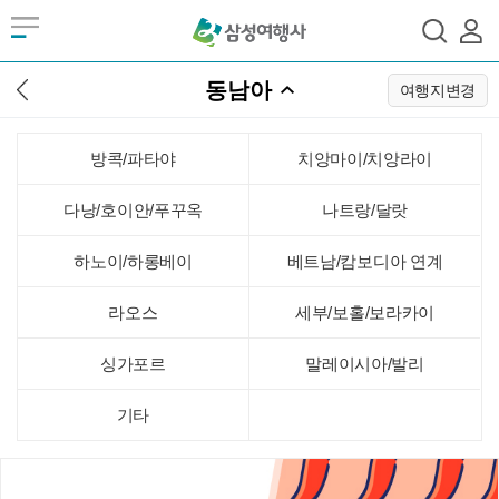
동남아
여행지변경
방콕/파타야
치앙마이/치앙라이
다낭/호이안/푸꾸옥
나트랑/달랏
하노이/하롱베이
베트남/캄보디아 연계
라오스
세부/보홀/보라카이
싱가포르
말레이시아/발리
기타