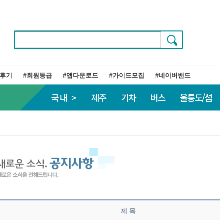
행후기
#회원등급
#앱다운로드
#가이드모집
#네이버밴드
국내 >
제주
기차
버스
울릉도/섬
제 목