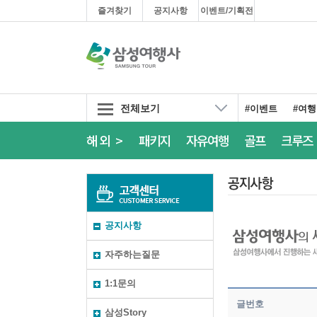
즐겨찾기
공지사항
이벤트/기획전
전체보기
#이벤트
#여
해외 >
패키지
자유여행
골프
크루즈
공지사항
자주하는질문
1:1문의
글번호
삼성Story