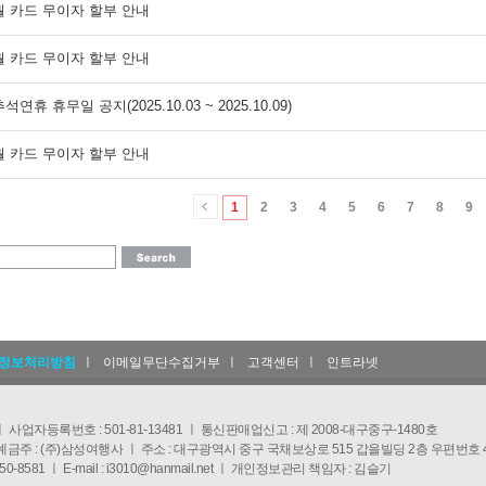
1월 카드 무이자 할부 안내
0월 카드 무이자 할부 안내
추석연휴 휴무일 공지(2025.10.03 ~ 2025.10.09)
9월 카드 무이자 할부 안내
1
2
3
4
5
6
7
8
9
정보처리방침
ㅣ
이메일무단수집거부
ㅣ
고객센터
ㅣ
인트라넷
ㅣ 사업자등록번호 : 501-81-13481 ㅣ 통신판매업신고 : 제 2008-대구중구-1480호
12-11 예금주 : (주)삼성여행사 ㅣ 주소 : 대구광역시 중구 국채보상로 515 갑을빌딩 2층 우편번호 
-4850-8581 ㅣ E-mail : i3010@hanmail.net ㅣ 개인정보관리 책임자 : 김슬기