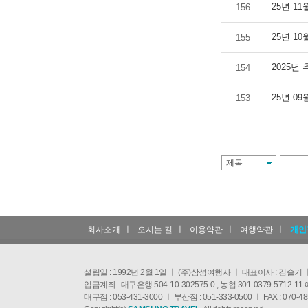
25년 1
156
25년 1
155
2025년 
154
25년 0
153
회사소개
ㅣ
오시는 길
ㅣ
이용약관
ㅣ
여행약관
ㅣ
개인
설립일 : 1992년 2월 1일 ㅣ (주)삼성여행사 ㅣ 대표이사 : 김슬기 
입금계좌 : 대구은행 504-10-302575-0 , 농협 301-0379-57
대구점 : 053-431-3000 ㅣ 부산점 : 051-333-0500 ㅣ FAX : 070