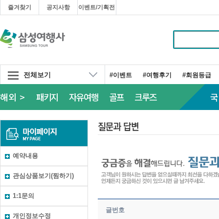
즐겨찾기
공지사항
이벤트/기획전
전체보기
#이벤트
#여행후기
#회원등급
해외 >
패키지
자유여행
골프
크루즈
국
예약내용
관심상품보기(찜하기)
1:1문의
글번호
개인정보수정