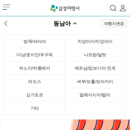
동남아
여행지변경
방콕/파타야
치앙마이/치앙라이
다낭/호이안/푸꾸옥
나트랑/달랏
하노이/하롱베이
베트남/캄보디아 연계
라오스
세부/보홀/보라카이
싱가포르
말레이시아/발리
기타