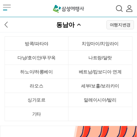
동남아
여행지변경
방콕/파타야
치앙마이/치앙라이
다낭/호이안/푸꾸옥
나트랑/달랏
하노이/하롱베이
베트남/캄보디아 연계
라오스
세부/보홀/보라카이
싱가포르
말레이시아/발리
기타