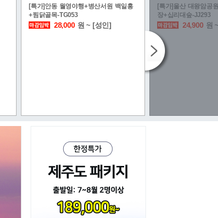
[특가]안동 월영야행+병산서원 백일홍
[특가]울산 대왕암공
+찜닭골목-TG053
장+십리대숲-JJ293
28,000
원 ~ [성인]
24,900
원 