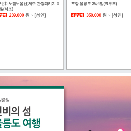
-[①-노팁노옵션]제주 관광패키지 3
포항-울릉도 2박4일(크루즈)
일(석조)
239,000
원 ~ [성인]
350,000
원 ~ [성인]
도락]강진+장흥+해남 1박2일-
[식도락]강릉+속초 1박2일-SB005
001
239,000
원 ~ [성인]
255,000
원 ~ [성인]