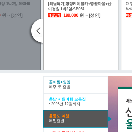
양 1박2일-SB046
[해남특가]명량케이블카+땅끝마을+산
대구
이정원 1박2일-SB054
박4
0
원 ~ [성인]
199,000
원 ~ [성인]
곰배령+양양
충사+1913송정역시
[충남특가]천안+아산 1박2일(1코스)-
[식
매주 토 출발
SB047
SB
원 ~ [성인]
179,000
원 ~ [성인]
충남 지원여행 모음집
~2026년 12월까지
울릉도 여행
매일출발