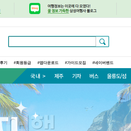
행후기
#회원등급
#앱다운로드
#가이드모집
#네이버밴드
국내 >
제주
기차
버스
울릉도/섬