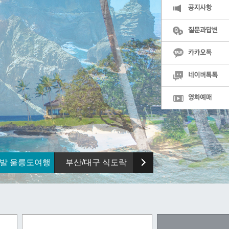
발 울릉도여행
부산/대구 식도락