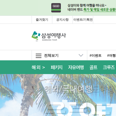
즐겨찾기
공지사항
이벤트/기획전
전체보기
#이벤트
#여
해외 >
패키지
자유여행
골프
크루즈