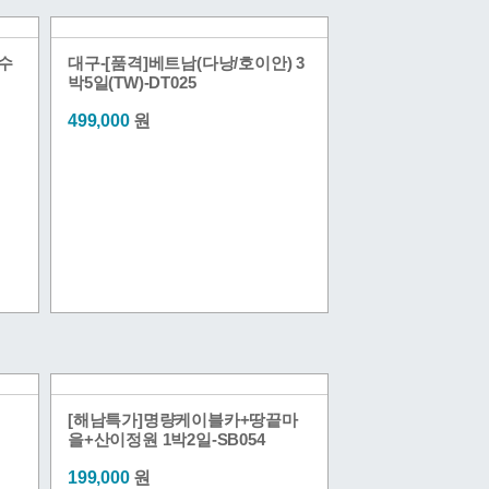
수
대구-[품격]베트남(다낭/호이안) 3
박5일(TW)-DT025
499,000
원
[해남특가]명량케이블카+땅끝마
을+산이정원 1박2일-SB054
199,000
원