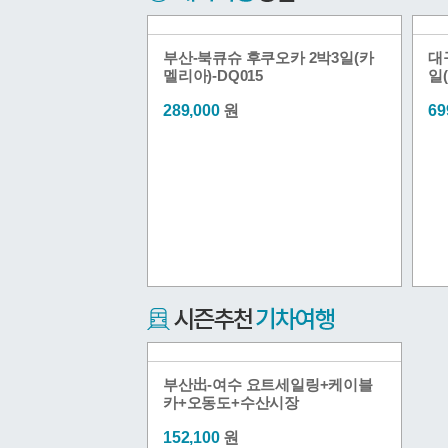
부산-북큐슈 후쿠오카 2박3일(카
대
멜리아)-DQ015
일(
289,000
원
69
부산出-여수 요트세일링+케이블
카+오동도+수산시장
152,100
원