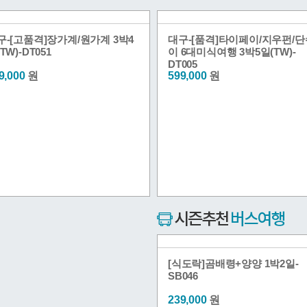
구-[고품격]장가계/원가계 3박4
대구-[품격]타이페이/지우펀/단
TW)-DT051
이 6대미식여행 3박5일(TW)-
DT005
9,000
원
599,000
원
[식도락]곰배령+양양 1박2일-
SB046
239,000
원