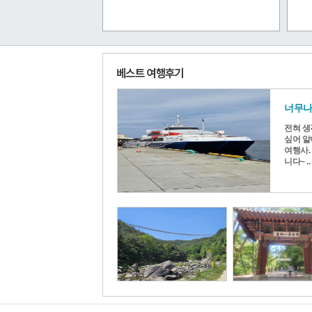
너무나
전혀 생
싶어 알
여행사.
니다~ ..