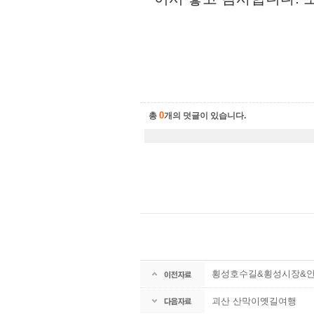
0
총
개의 덧글이 있습니다.
횡성호수길&횡성시장&
괴산 산막이옛길여행