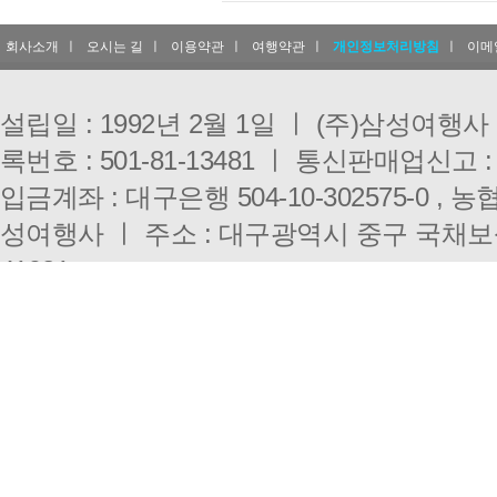
회사소개
ㅣ
오시는 길
ㅣ
이용약관
ㅣ
여행약관
ㅣ
개인정보처리방침
ㅣ
이메
설립일 : 1992년 2월 1일 ㅣ (주)삼성여행
록번호 : 501-81-13481 ㅣ 통신판매업신고 :
입금계좌 : 대구은행 504-10-302575-0 , 농협 
성여행사 ㅣ 주소 : 대구광역시 중구 국채보
41921
대구점 : 053-431-3000 ㅣ 부산점 : 051-333-0
E-mail : i3010@hanmail.net ㅣ 개인정
Copyright(c)
SAMSUNG TRAVEL.
All right