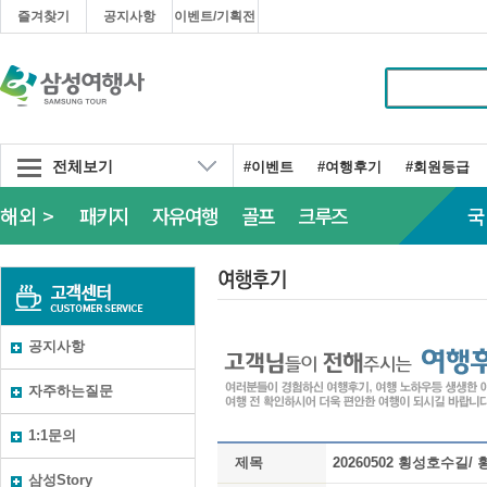
즐겨찾기
공지사항
이벤트/기획전
전체보기
#이벤트
#여행후기
#회원등급
해외 >
패키지
자유여행
골프
크루즈
국
공지사항
자주하는질문
1:1문의
제목
20260502 횡성호수길
삼성Story