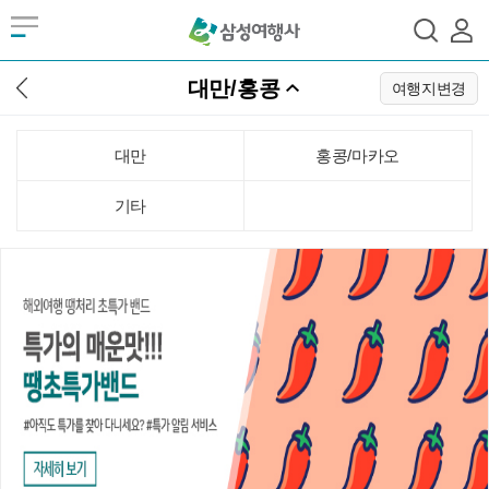
대만/홍콩
여행지변경
대만
홍콩/마카오
기타