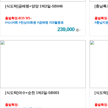
[식도락]곰배령+양양 1박2일-SB046
[충남특가
출발확정-8/15 9/5~
출발확정-
#식사4회 #천상의화원 #곰배령 #10월종료
#충남지원
239,000
원~
[식도락]여수+순천 1박2일-SB003
[식도락]
출발확정-
출발확정-