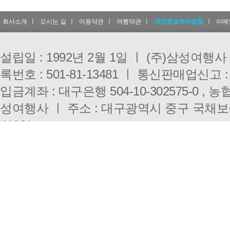
회사소개
ㅣ
오시는 길
ㅣ
이용약관
ㅣ
여행약관
ㅣ
개인정보처리방침
ㅣ
이메
설립일 : 1992년 2월 1일 ㅣ (주)삼성여행
록번호 : 501-81-13481 ㅣ 통신판매업신고 :
입금계좌 : 대구은행 504-10-302575-0 , 농협 
성여행사 ㅣ 주소 : 대구광역시 중구 국채보
41921
대구점 : 053-431-3000 ㅣ 부산점 : 051-333-0
E-mail : i3010@hanmail.net ㅣ 개인정
Copyright(c)
SAMSUNG TRAVEL.
All right