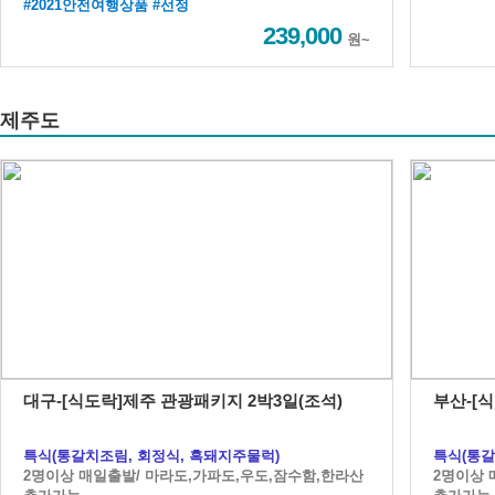
#2021안전여행상품 #선정
239,000
원~
제주도
대구-[식도락]제주 관광패키지 2박3일(조석)
부산-[
특식(통갈치조림, 회정식, 흑돼지주물럭)
특식(통갈
2명이상 매일출발/ 마라도,가파도,우도,잠수함,한라산
2명이상 