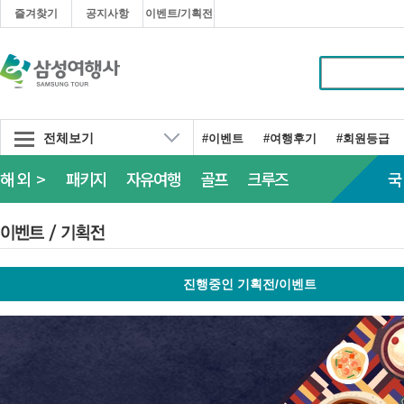
즐겨찾기
공지사항
이벤트/기획전
전체보기
#이벤트
#여행후기
#회원등급
해외 >
패키지
자유여행
골프
크루즈
국
진행중인 기획전/이벤트