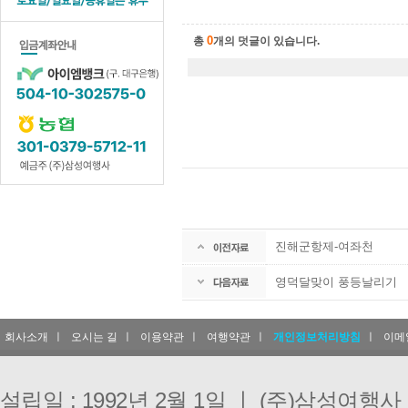
0
총
개의 덧글이 있습니다.
진해군항제-여좌천
영덕달맞이 풍등날리기
회사소개
ㅣ
오시는 길
ㅣ
이용약관
ㅣ
여행약관
ㅣ
개인정보처리방침
ㅣ
이메
설립일 : 1992년 2월 1일 ㅣ (주)삼성여행