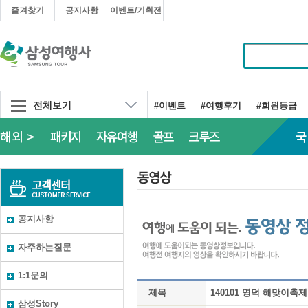
즐겨찾기
공지사항
이벤트/기획전
전체보기
#이벤트
#여행후기
#회원등급
해외 >
패키지
자유여행
골프
크루즈
국
공지사항
자주하는질문
1:1문의
제목
140101 영덕 해맞이축제
삼성Story