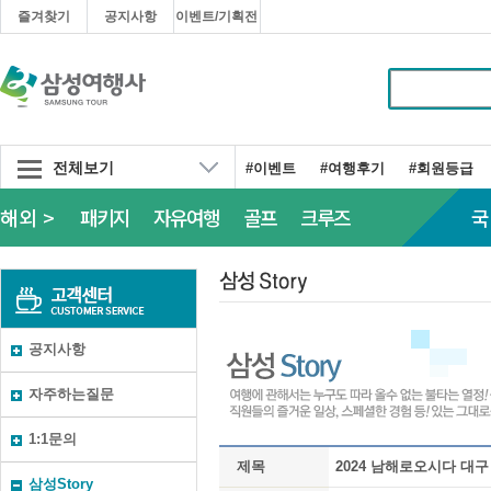
즐겨찾기
공지사항
이벤트/기획전
전체보기
#이벤트
#여행후기
#회원등급
해외 >
패키지
자유여행
골프
크루즈
국
공지사항
자주하는질문
1:1문의
제목
2024 남해로오시다 대
삼성Story