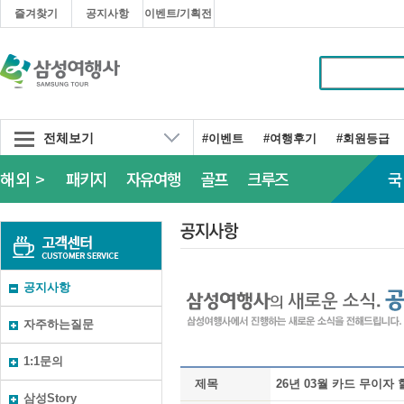
즐겨찾기
공지사항
이벤트/기획전
전체보기
#이벤트
#여행후기
#회원등급
해외 >
패키지
자유여행
골프
크루즈
국
공지사항
자주하는질문
1:1문의
제목
26년 03월 카드 무이자
삼성Story