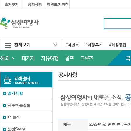
즐겨찾기
공지사항
이벤트/기획전
전체보기
#이벤트
#여행후기
#회원등급
해외 >
패키지
자유여행
골프
크루즈
국
공지사항
자주하는질문
1:1문의
제목
2026년 설 연휴 휴무공지(20
삼성Story