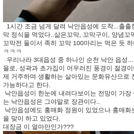
1시간 조금 넘게 달려 낙안읍성에 도착...출출한
막 정식을 먹었다..삶은꼬막, 꼬막구이, 양념꼬
꼬막전 둘이서 족히 꼬막 100마리는 먹은 듯 하다
ㅋㅋㅋ
우리나라 3대읍성 중 하나인 순천 낙안 읍성..
을로, 성곽과 초가집이 어우러진 풍경이 절경이
제 거주하며 생활하는 살아있는 문화유산으로 
가능하다고 한다.
낙안읍성이 한눈에 내려다보이는 전망이 가장 아름
는 낙안읍성은 그야말로 장관이다..
낙안읍성에도 홍매화 정원이 있었으나 홍매화보
을 맞이 하고 있었다.
대장금 이 얼마만인가???