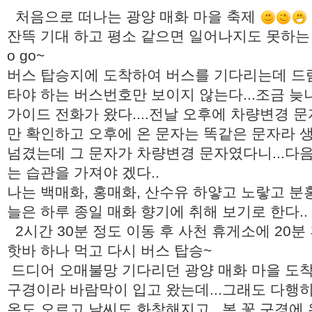
처음으로 떠나는 광양 매화 마을 축제
잔뜩 기대 하고 평소 같으면 일어나지도 못하는 
o go~
버스 탑승지에 도착하여 버스를 기다리는데 드림
타야 하는 버스번호만 보이지 않는다...조금 늦
가이드 전화가 왔다....전날 오후에 차량변경 문자
만 확인하고 오후에 온 문자는 똑같은 문자라
넘겼는데 그 문자가 차량변경 문자였다니...다
는 습관을 가져야 겠다..
나는 백매화, 홍매화, 산수유 하얗고 노랗고 
늘은 하루 종일 매화 향기에 취해 보기로 한다..
2시간 30분 정도 이동 후 사천 휴게소에 20분
핫바 하나 먹고 다시 버스 탑승~
드디어 오매불망 기다리던 광양 매화 마을 도착..
구경이라 바람막이 입고 왔는데...그래도 다행
온도 오르고 날씨도 화창해지고...봄 꽃 구경에 