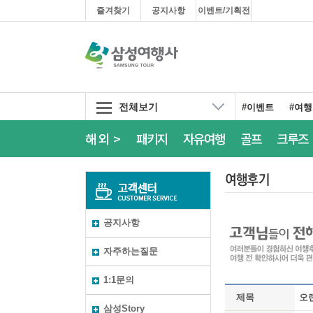
즐겨찾기
공지사항
이벤트/기획전
전체보기
#이벤트
#여
해외 >
패키지
자유여행
골프
크루즈
공지사항
자주하는질문
1:1문의
제목
오
삼성Story