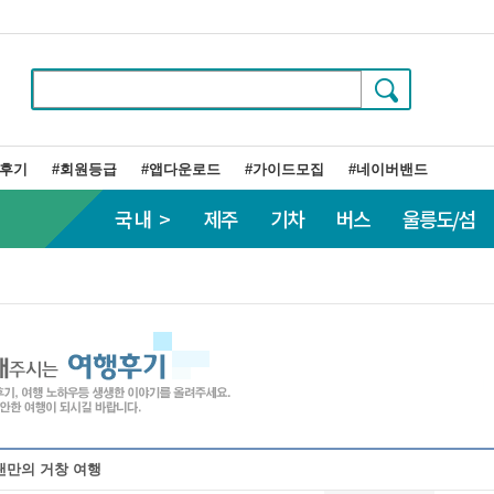
행후기
#회원등급
#앱다운로드
#가이드모집
#네이버밴드
국내 >
제주
기차
버스
울릉도/섬
랜만의 거창 여행