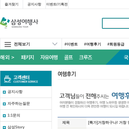
즐겨찾기
공지사항
이벤트/기획전
전체보기
#이벤트
#여행후기
#회원등급
해외 >
패키지
자유여행
골프
크루즈
국
공지사항
자주하는질문
1:1문의
제목
[특가]거창하구나! 거창
삼성Story