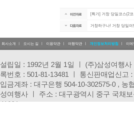
[특가] 거창 당일코스(2코
거창하구나! 거창 당일여행
회사소개
ㅣ
오시는 길
ㅣ
이용약관
ㅣ
여행약관
ㅣ
개인정보처리방침
ㅣ
이메
설립일 : 1992년 2월 1일 ㅣ (주)삼성여행
록번호 : 501-81-13481 ㅣ 통신판매업신고 :
입금계좌 : 대구은행 504-10-302575-0 , 농협 
성여행사 ㅣ 주소 : 대구광역시 중구 국채보
41921
대구점 : 053-431-3000 ㅣ 부산점 : 051-333-0
E-mail : i3010@hanmail.net ㅣ 개인정
Copyright(c)
SAMSUNG TRAVEL.
All right