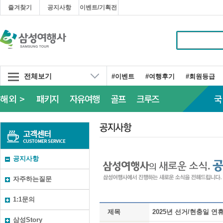
즐겨찾기
공지사항
이벤트/기획전
전체보기
#이벤트
#여행후기
#회원등급
해외 >
패키지
자유여행
골프
크루즈
국
공지사항
자주하는질문
1:1문의
제목
2025년 선거/현충일 연휴 휴
삼성Story