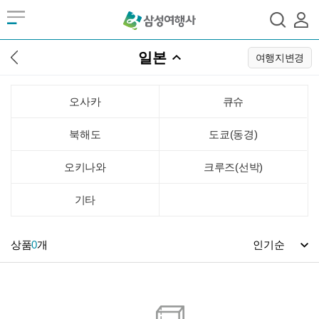
일본
여행지변경
오사카
큐슈
북해도
도쿄(동경)
오키나와
크루즈(선박)
기타
상품
0
개