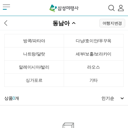
동남아
여행지변경
방콕/파타야
다낭/호이안/푸꾸옥
나트랑/달랏
세부/보홀/보라카이
말레이시아/발리
라오스
싱가포르
기타
상품
0
개