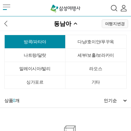
동남아
여행지변경
방콕/파타야
다낭/호이안/푸꾸옥
나트랑/달랏
세부/보홀/보라카이
말레이시아/발리
라오스
싱가포르
기타
상품
0
개