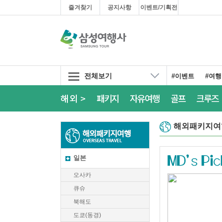
즐겨찾기
공지사항
이벤트/기획전
전체보기
#이벤트
#여
해외 >
패키지
자유여행
골프
크루즈
해외패키지여
일본
오사카
큐슈
북해도
도쿄(동경)