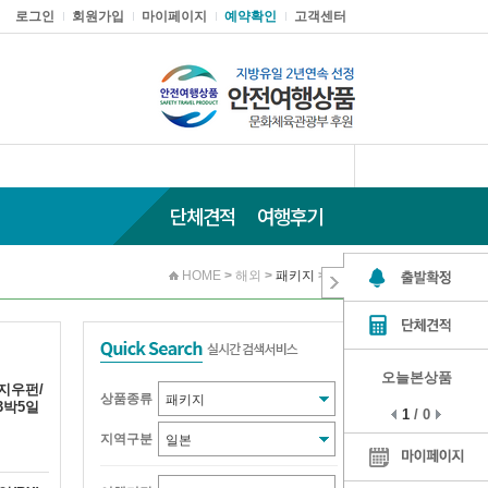
로그인
회원가입
마이페이지
예약확인
고객센터
단체견적
여행후기
HOME
>
해외
>
패키지
>
일본
오늘본상품
지우펀/
상품종류
3박5일
1
/
0
지역구분