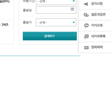
(BX)-
여행기간
출발일
출발지
 3박5