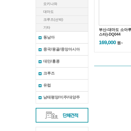
오키나와
대마도
크루즈(선박)
기타
부산-대마도 소아루
스타)-DQ044
동남아
169,000
원~
중국/몽골/중앙아시아
대만/홍콩
크루즈
유럽
남태평양/미주/대양주