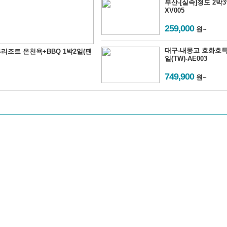
부산-[실속]청도 2박3일
XV005
259,000
원~
대구-내몽고 호화호특
리조트 온천욕+BBQ 1박2일(팬
일(TW)-AE003
749,900
원~