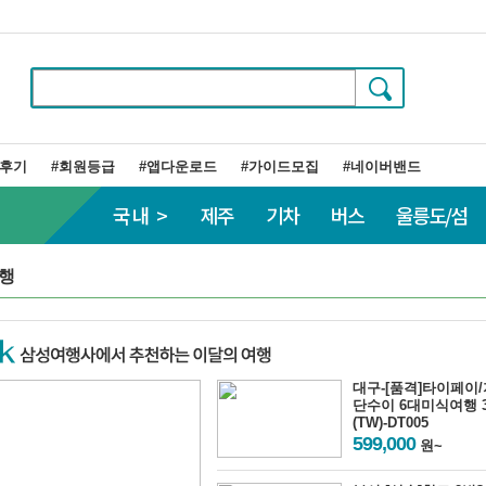
행후기
#회원등급
#앱다운로드
#가이드모집
#네이버밴드
국내 >
제주
기차
버스
울릉도/섬
행
대구-[품격]타이페이/
단수이 6대미식여행 
(TW)-DT005
599,000
원~