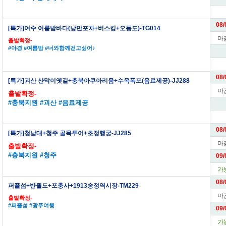
08/
[특가]여수 여름밤바다(낭만포차+버스킹+오동도)-TG014
마
출발확정-
#야경 #여름밤 #너와함께걷고싶어♪
08/
[특가]괴산 산막이옛길+충북아쿠아리움+수옥폭포(음료제공)-JJ288
마
출발확정-
#충북지원 #괴산 #음료제공
08/
[특가]청남대+청주 골목투어+초정행궁-JJ285
마
출발확정-
#충북지원 #청주
09/
가
08/
퍼플섬+반월도+포충사+1913송정역시장-TM229
마
출발확정-
#퍼플섬 #광주여행
09/
가