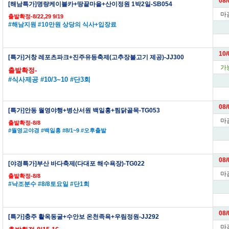
08/
[해남특가]명량케이블카+땅끝마을+산이정원 1박2일-SB054
마
출발확정-8/22,29 9/19
#해남지원 #10만원 상당의 식사+입장료
10/
[특가]거창 레포츠파크+진주유등축제(고추장불고기 제공)-JJ300
가
출발확정-
#식사제공 #10/3~10 #단3회
08/
[특가]안동 월영야행+병산서원 백일홍+찜닭골목-TG053
마
출발확정-8/8
#월영교야경 #백일홍 #8/1~9 #오후출발
08/
[야경특가]부산 바다축제(다대포 해수욕장)-TG022
마
출발확정-8/8
#낙조분수 #8/8토요일 #단1회
08/
[특가]충주 활옥동굴+수안보 온천족욕+우림정원-JJ292
마