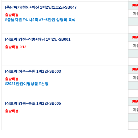
08/
[충남특가]천안+아산 1박2일(1코스)-SB047
마
출발확정-
#충남지원 #식사4회 #7~8만원 상당의 특식
08/
[식도락]강진+장흥+해남 1박2일-SB001
마
출발확정-9/12
08/
[식도락]여수+순천 1박2일-SB003
마
출발확정-
#2021안전여행상품 #선정
08/
[식도락]강릉+속초 1박2일-SB005
마
출발확정-