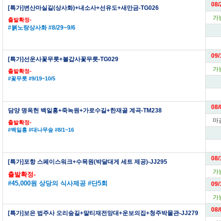
08/
[특가]변산마실길(상사화)+내소사+선유도+새만금-TG026
가
출발확정-
#붉노랑상사화 #8/29~9/6
09/
[특가]선운사꽃무릇+불갑사꽃무릇-TG029
가
출발확정-
#꽃무릇 #9/19~10/5
08/
담양 명옥헌 백일홍+죽녹원+가로수길+한재골 계곡-TM238
마
출발확정-
#백일홍 #대나무숲 #8/1~16
08/
[특가]포항 스페이스워크+수목원(박달대게 세트 제공)-JJ295
가
출발확정-
#45,000원 상당의 식사제공 #단5회
09/
가
08/
[특가]보은 법주사 오리숲길+말티재전망대+운보의집+청주박물관-JJ279