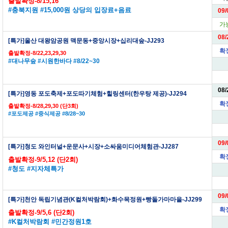
출발확정-8/15,16
#충북지원 #15,000원 상당의 입장료+음료
09/
가
08/
[특가]울산 대왕암공원 맥문동+중앙시장+십리대숲-JJ293
확
출발확정-8/22,23,29,30
#대나무숲 #시원한바다 #8/22~30
08/
[특가]영동 포도축제+포도따기체험+힐링센터(한우탕 제공)-JJ294
확
출발확정-8/28,29,30 (단3회)
#포도제공 #중식제공 #8/28~30
09/
[특가]청도 와인터널+운문사+시장+소싸움미디어체험관-JJ287
확
출발확정-9/5,12 (단2회)
#청도 #지자체특가
09/
[특가]천안 독립기념관(K컬처박람회)+화수목정원+빵돌가마마을-JJ299
확
출발확정-9/5,6 (단2회)
#K컬처박람회 #민간정원1호