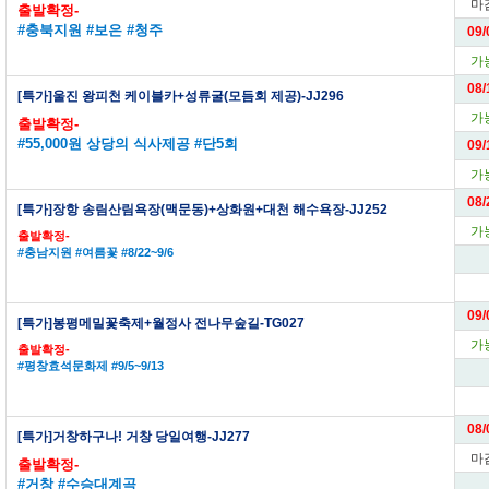
마
출발확정-
#충북지원 #보은 #청주
09/
가
08/
[특가]울진 왕피천 케이블카+성류굴(모듬회 제공)-JJ296
가
출발확정-
#55,000원 상당의 식사제공 #단5회
09/
가
08/
[특가]장항 송림산림욕장(맥문동)+상화원+대천 해수욕장-JJ252
가
출발확정-
#충남지원 #여름꽃 #8/22~9/6
09/
[특가]봉평메밀꽃축제+월정사 전나무숲길-TG027
가
출발확정-
#평창효석문화제 #9/5~9/13
08/
[특가]거창하구나! 거창 당일여행-JJ277
마
출발확정-
#거창 #수승대계곡