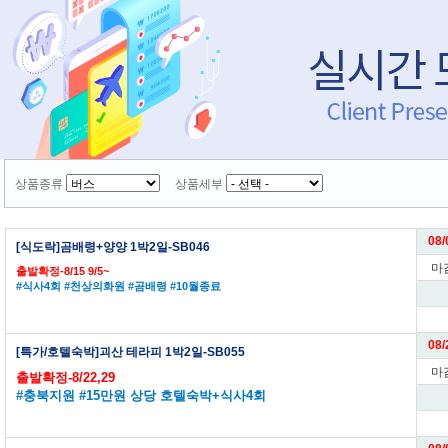
상품종류
상품세부
08/
[식도락]곰배령+양양 1박2일-SB046
마
출발확정-8/15 9/5~
#식사4회 #천상의화원 #곰배령 #10월종료
08/
[특가/호텔숙박]괴산 테라피 1박2일-SB055
마
출발확정-8/22,29
#충북지원 #15만원 상당 호텔숙박+식사4회