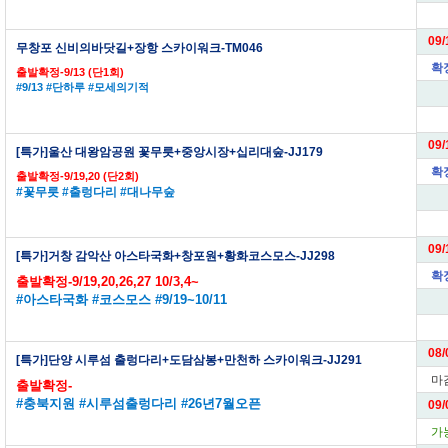
09/
무창포 신비의바닷길+장항 스카이워크-TM046
확
출발확정-9/13 (단1회)
#9/13 #단하루 #모세의기적
09/
[특가]울산 대왕암공원 꽃무릇+중앙시장+십리대숲-JJ179
확
출발확정-9/19,20 (단2회)
#꽃무릇
​ #출렁다리 #대나무숲
09/
[특가]거창 감악산 아스타국화+창포원+황화코스모스-JJ298
확
출발확정-9/19,20,26,27 10/3,4~
#아스타국화 #코스모스 #9/19~10/11
08/
[특가]단양 시루섬 출렁다리+도담삼봉+만천하 스카이워크-JJ291
마
출발확정-
#충북지원 #시루섬출렁다리 #26년7월오픈
09/
가